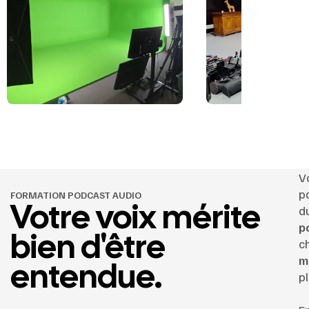
V
p
FORMATION PODCAST AUDIO
Votre voix mérite
d
p
bien d'être
c
m
entendue.
p