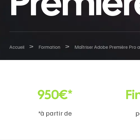
Première
>
>
Accueil
Formation
Maîtriser Adobe Première Pro av
950€*
Fi
*à partir de
p