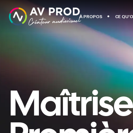
À PROPOS
CE QU’O
Maîtris