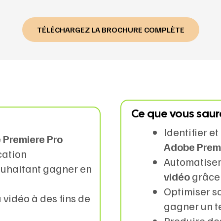
TÉLÉCHARGEZ LA BROCHURE COMPLÈTE
Ce que vous saur
Identifier et
e
Premiere Pro
Adobe Premi
cation
Automatiser
ouhaitant gagner en
vidéo
grâce 
Optimiser s
a vidéo à des fins de
gagner un te
Produire des