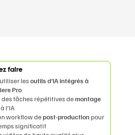
ez faire
 utiliser les
outils d’IA intégrés à
ere Pro
 des tâches répétitives de
montage
à l’IA
on workflow de
post-production
pour
mps significatif
 vidéos de haute qualité plus