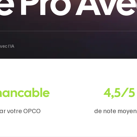
 Pro Avec
ec l’IA
nancable
4,5/5
ar votre OPCO
de note moye