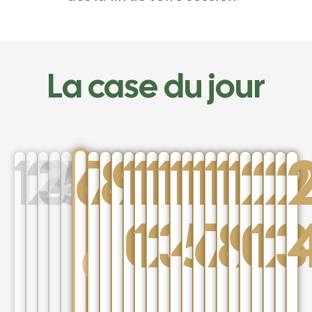
La case du jour
6
1
2
3
4
5
7
8
9
1
1
1
1
1
1
1
1
1
1
2
2
2
2
0
1
2
3
4
5
6
7
8
9
0
1
2
3
PARTICIPER
AU TIRAGE
DU JOUR
LE