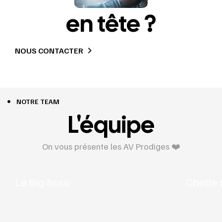
en tête ?
NOUS CONTACTER
NOTRE TEAM
L'équipe
On vous présente les AV Prodiges ❤️
Le big boss
Cheffe 