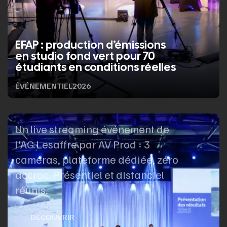
EFAP : production d’émissions
en studio fond vert pour 70
étudiants en conditions réelles
ÉVÉNEMENTIEL
2026
Un live streaming événement de
l'AG Lesaffre par AV Prod : 3
caméras, plateforme dédiée, zéro
accroc. Présentiel et distanciel
réunis.
DÉCOUVRIR