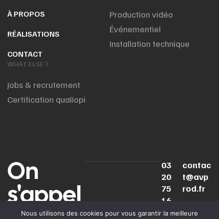
À PROPOS
Production vidéo
Événementiel
RÉALISATIONS
Installation technique
CONTACT
WHAT ELSE ?
Jobs & recrutement
Certification qualiopi
On
03
contac
20
t@avp
s'appel
75
rod.fr
16
le ?
16
Nous utilisons des cookies pour vous garantir la meilleure