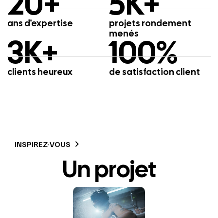
20
+
5
K+
ans d'expertise
projets rondement
menés
3
K+
100
%
clients heureux
de satisfaction client
INSPIREZ-VOUS
Un projet