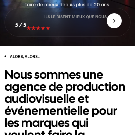
faire de mieux depuis plus de 20 ans.
ILS LE DISENT MIEUX QUE NOUS
5 / 5
ALORS, ALORS..
Nous sommes une
agence de production
audiovisuelle et
événementielle pour
les marques qui
veulent faire la