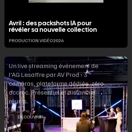
Avril : des packshots IA pour
révéler sa nouvelle collection
PRODUCTION VIDÉO
2026
Un live streaming événement de
l'AG Lesaffre par AV Prod : 3
caméras, plateforme dédiée, zéro
accroc. Présentiel et distanciel
réunis.
DÉCOUVRIR