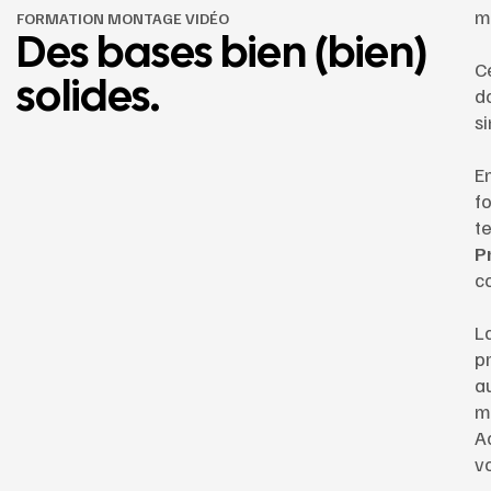
m
FORMATION MONTAGE VIDÉO
Des bases bien (bien)
C
solides.
d
s
En
f
t
P
c
L
p
a
m
A
v