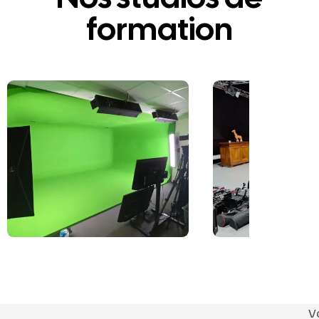
formation
V