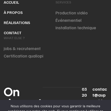
ACCUEIL
SERVICES
À PROPOS
Production vidéo
Événementiel
RÉALISATIONS
Installation technique
CONTACT
WHAT ELSE ?
Jobs & recrutement
Certification qualiopi
On
03
contac
20
t@avp
s'appel
75
rod.fr
Nous utilisons des cookies pour vous garantir la meilleure
16