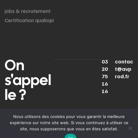
Jobs & recrutement
Certification qualiopi
On
03
contac
20
t@avp
s'appel
75
rod.fr
16
le ?
16
LINKEDIN
INSTAGRAM
YOUTUBE
TIKTOK
Nous utilisons des cookies pour vous garantir la meilleure
expérience sur notre site web. Si vous continuez à utiliser ce
Politique de
Mentions
Cooki
© 2025
AV Prod
. Tous
site, nous supposerons que vous en êtes satisfait.
confidentialité
légales
droits réservés.