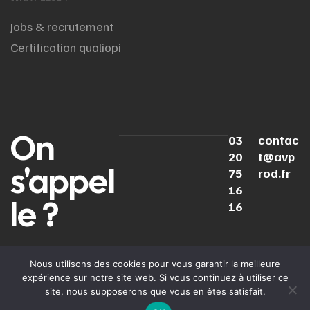
Jobs & recrutement
Certification qualiopi
On
03
contac
20
t@avp
s'appel
75
rod.fr
16
le ?
16
LINKEDIN
INSTAGRAM
YOUTUBE
TIKTOK
Nous utilisons des cookies pour vous garantir la meilleure
expérience sur notre site web. Si vous continuez à utiliser ce
Politique de
Mentions
Cooki
© 2025
AV Prod
. Tous
site, nous supposerons que vous en êtes satisfait.
confidentialité
légales