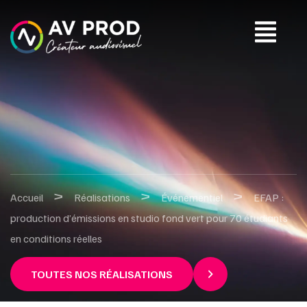
>
>
>
Accueil
Réalisations
Événementiel
EFAP :
production d’émissions en studio fond vert pour 70 étudiants
en conditions réelles
TOUTES NOS RÉALISATIONS