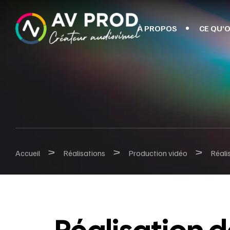
À PROPOS
CE QU’O
>
>
>
Accueil
Réalisations
Production vidéo
Réali