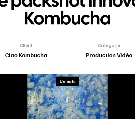
de packshot innov
Kombucha
Client
Categorie
Ciao Kombucha
Production Vidéo