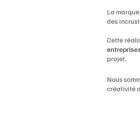
La marque 
des incrus
Cette réal
entreprise
projet.
Nous somme
créativité 