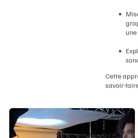
Mis
gra
une 
Expl
sono
Cette appro
savoir-fair