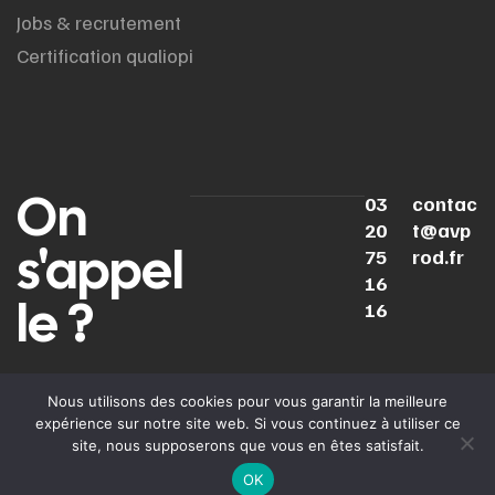
Jobs & recrutement
Certification qualiopi
On
03
contac
20
t@avp
s'appel
75
rod.fr
16
le ?
16
LINKEDIN
INSTAGRAM
YOUTUBE
TIKTOK
Nous utilisons des cookies pour vous garantir la meilleure
expérience sur notre site web. Si vous continuez à utiliser ce
Politique de
Mentions
Cooki
© 2025
AV Prod
. Tous
site, nous supposerons que vous en êtes satisfait.
confidentialité
légales
droits réservés.
OK