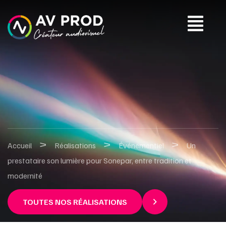
>
>
>
Accueil
Réalisations
Événementiel
Un
prestataire son lumière pour Sonepar, entre tradition et
modernité
TOUTES NOS RÉALISATIONS