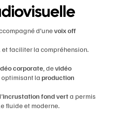
udiovisuelle
, accompagné d’une
voix off
et faciliter la compréhension.
idéo corporate
, de
vidéo
n optimisant la
production
d’
incrustation fond vert
a permis
le fluide et moderne.