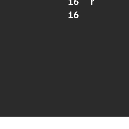
16
r
16