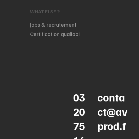
WHAT ELSE ?
Jobs & recrutement
Certification qualiopi
03
conta
20
ct@av
75
prod.f