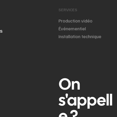
SERVICES
Production vidéo
Événementiel
NS
Installation technique
On
s'appell
e ?