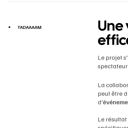
Une 
TADAAAAM
effi
Le projet s
spectateurs
La collabo
peut être d
d’
événemen
Le résultat
spécifiques