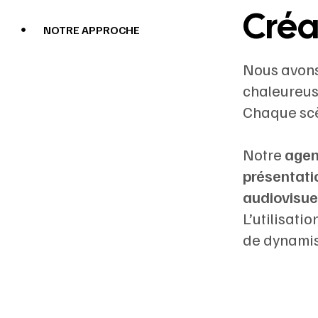
Créa
NOTRE APPROCHE
Nous avons
chaleureus
Chaque scè
Notre
agen
présentati
audiovisue
L’utilisati
de dynamise