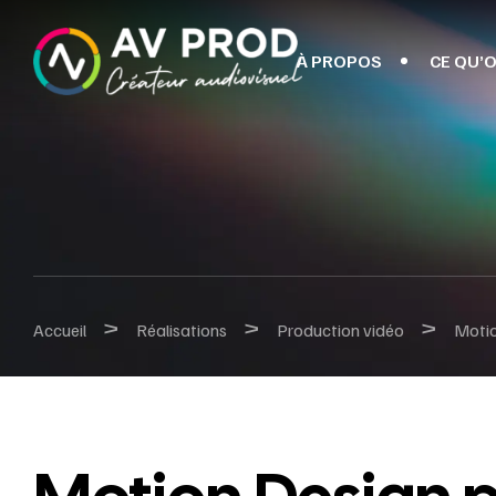
À PROPOS
CE QU’O
>
>
>
Accueil
Réalisations
Production vidéo
Motio