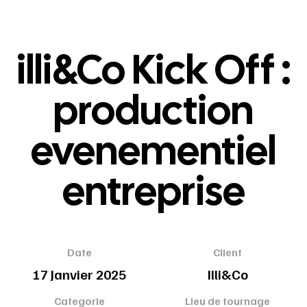
illi&Co Kick Off :
production
evenementiel
entreprise
Date
Client
17 Janvier 2025
Illi&Co
Categorie
Lieu de tournage