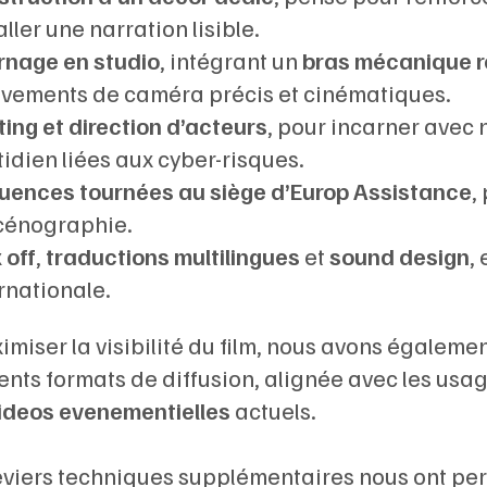
aller une narration lisible.
rnage en studio
, intégrant un
bras mécanique r
vements de caméra précis et cinématiques.
ing et direction d’acteurs
, pour incarner avec 
idien liées aux cyber-risques.
uences tournées au siège d’Europ Assistance
,
scénographie.
 off
,
traductions multilingues
et
sound design
,
rnationale.
imiser la visibilité du film, nous avons égaleme
ents formats de diffusion, alignée avec les usa
ideos evenementielles
actuels.
leviers techniques supplémentaires nous ont per