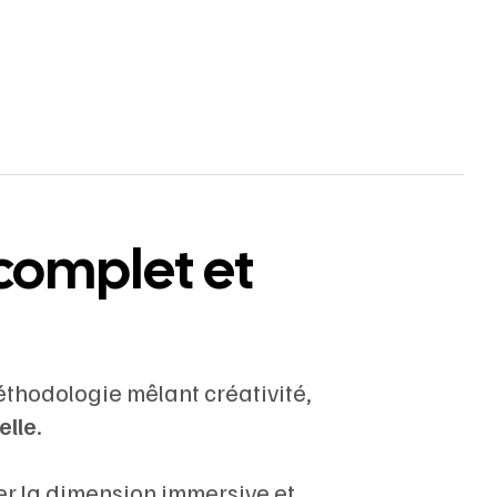
 complet et
éthodologie mêlant créativité,
elle
.
er la dimension immersive et