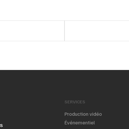
SERVICES
Production vidéo
Événementiel
NS