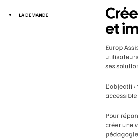
Crée
LA DEMANDE
et i
Europ Assi
utilisateur
ses soluti
L’objectif 
accessible
Pour répon
créer une 
pédagogie 