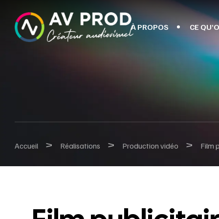
À PROPOS
CE QU’O
>
>
>
Accueil
Réalisations
Production vidéo
Film 