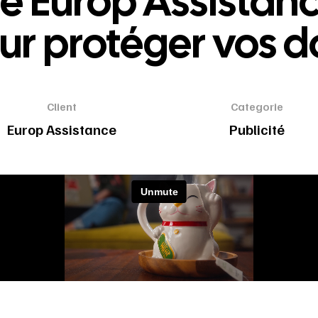
ire Europ Assistan
our protéger vos 
Client
Categorie
Europ Assistance
Publicité