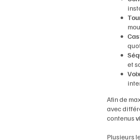
inst
Tou
mou
Cast
quot
Séq
et 
Voix
inte
Afin de max
avec différ
contenus
v
Plusieurs 