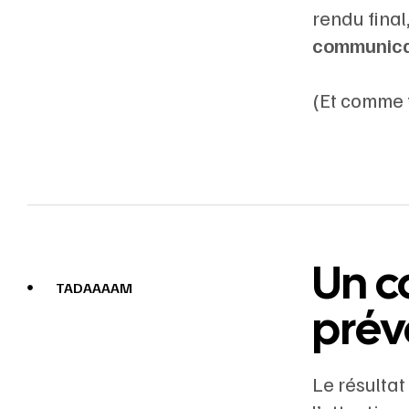
rendu fina
communica
(Et comme t
Un c
TADAAAAM
prév
Le résultat 