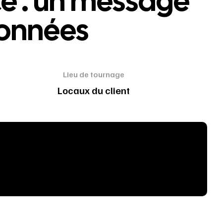
ce : un message
données
Lieu de tournage
Locaux du client