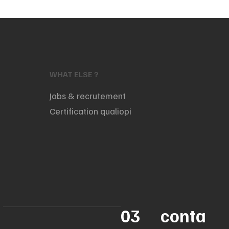
WHAT ELSE ?
Jobs & recrutement
Certification qualiopi
03
conta