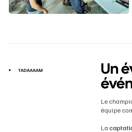
Un 
TADAAAAM
évén
Le champion
équipe com
La
captati