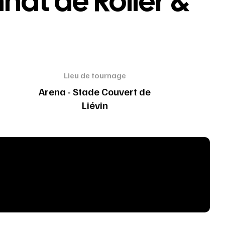
nat de Roller &
Lieu de tournage
Arena - Stade Couvert de
Liévin