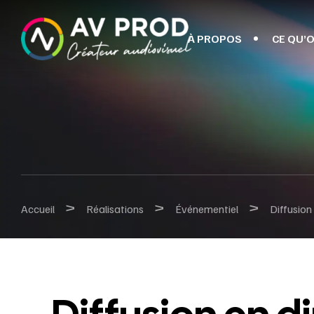
À PROPOS
CE QU’O
>
>
>
Accueil
Réalisations
Événementiel
Diffusion