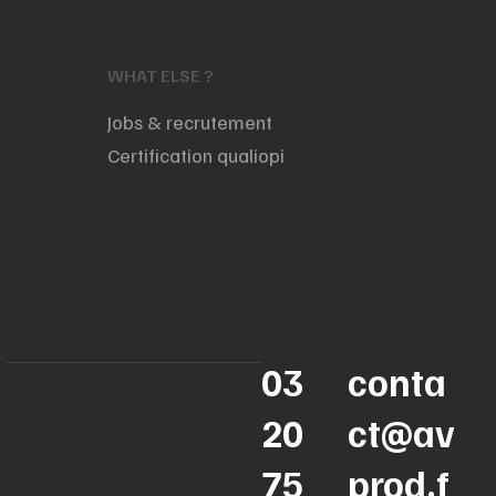
WHAT ELSE ?
Jobs & recrutement
Certification qualiopi
03
conta
20
ct@av
75
prod.f