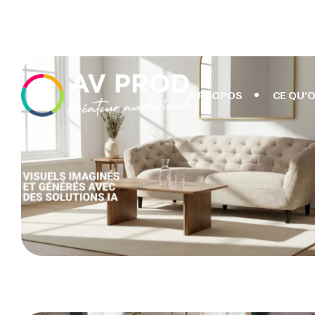
À PROPOS
CE QU’O